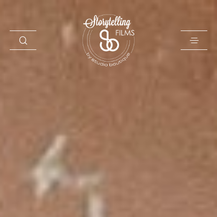
Storytelling Films
O naju
Zgodbe
Filozofija
Poročni filmi
Kontakt
English