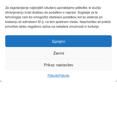
Za zagotavljanje najboljših izkušenj uporabljamo piškotke, ki služijo
shranjevanju in/ali dostopu do podatkov o napravi. Soglasje za te
tehnologije nam bo omogočilo obdelavo podatkov, kot so vedenje pri
brskanju ali edinstveni ID-ji, na tem spletnem mestu. Neprivolitev ali preklic
A wonderland spirit
privolitve lahko negativno vpliva na nekatere zmožnosti in funkcije.
Sprejmi
2 of 8
Zavrni
Prikaz nastavitev
Piškotki
Piškotki