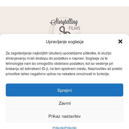
Upravljanje soglasja
Za zagotavljanje najboljših izkušenj uporabljamo piškotke, ki služijo
shranjevanju in/ali dostopu do podatkov o napravi. Soglasje za te
tehnologije nam bo omogočilo obdelavo podatkov, kot so vedenje pri
brskanju ali edinstveni ID-ji, na tem spletnem mestu. Neprivolitev ali preklic
Storytelling
O naju
Zgodbe
Films
privolitve lahko negativno vpliva na nekatere zmožnosti in funkcije.
Filozofija
Poročni filmi
Kontakt
Sprejmi
English
Zavrni
Prikaz nastavitev
Piškotki
Piškotki