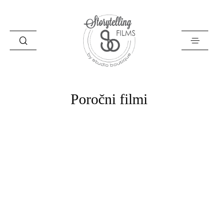
Poročni filmi
Storytelling Films
O naju
Zgodbe
Filozofija
Poročni filmi
Kontakt
English