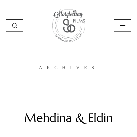
Storytelling Films
ARCHIVES
O naju
Zgodbe
Filozofija
Poročni filmi
Mehdina & Eldin
Kontakt
English