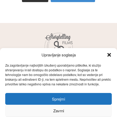
Upravljanje soglasja
Za zagotavljanje najboljših izkušenj uporabljamo piškotke, ki služijo
shranjevanju in/ali dostopu do podatkov o napravi. Soglasje za te
tehnologije nam bo omogočilo obdelavo podatkov, kot so vedenje pri
brskanju ali edinstveni ID-ji, na tem spletnem mestu. Neprivolitev ali preklic
Storytelling
O naju
Zgodbe
Films
privolitve lahko negativno vpliva na nekatere zmožnosti in funkcije.
Filozofija
Poročni filmi
Kontakt
Sprejmi
English
Zavrni