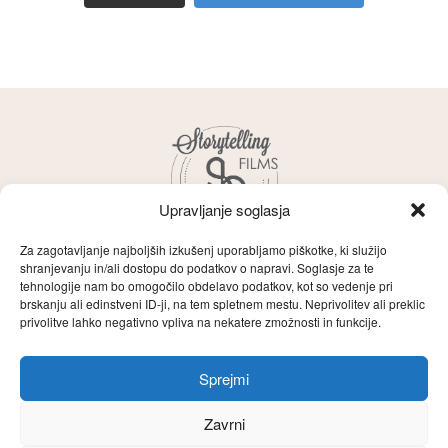
Upravljanje soglasja
Za zagotavljanje najboljših izkušenj uporabljamo piškotke, ki služijo
shranjevanju in/ali dostopu do podatkov o napravi. Soglasje za te
tehnologije nam bo omogočilo obdelavo podatkov, kot so vedenje pri
brskanju ali edinstveni ID-ji, na tem spletnem mestu. Neprivolitev ali preklic
Storytelling
O naju
Zgodbe
Films
privolitve lahko negativno vpliva na nekatere zmožnosti in funkcije.
Filozofija
Poročni filmi
Kontakt
Sprejmi
English
Zavrni