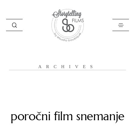
Storytelling Films
ARCHIVES
O naju
Zgodbe
Filozofija
Poročni filmi
poročni film snemanje
Kontakt
English