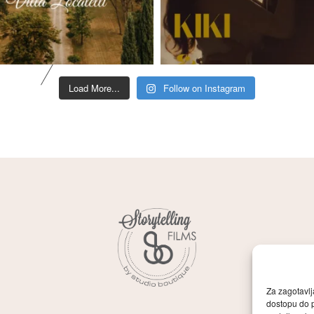
Load More...
Follow on Instagram
Za zagotavlj
dostopu do 