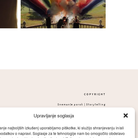
COPYRIGHT
Snemanje porok | Storytelling
films 2025
Upravljanje soglasja
anje najboljših izkušenj uporabljamo piškotke, ki služijo shranjevanju in/ali
podatkov o napravi. Soglasje za te tehnologije nam bo omogočilo obdelavo