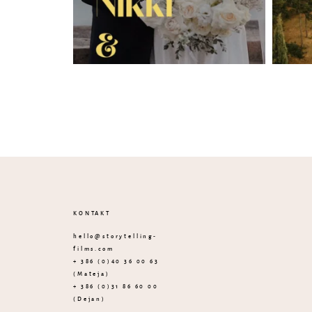
KONTAKT
hello@storytelling-
films.com
+ 386 (0)40 36 00 63
(Mateja)
+ 386 (0)31 86 60 00
(Dejan)