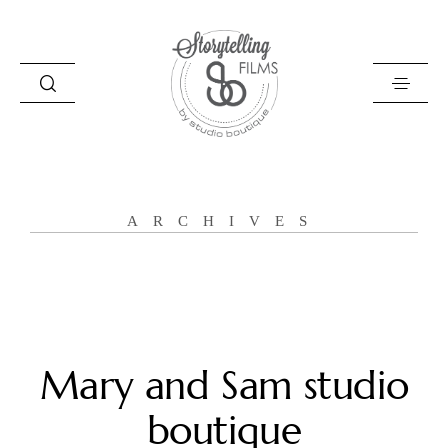
Storytelling Films
ARCHIVES
O naju
Zgodbe
Filozofija
Poročni filmi
Mary and Sam studio
Kontakt
boutique
English