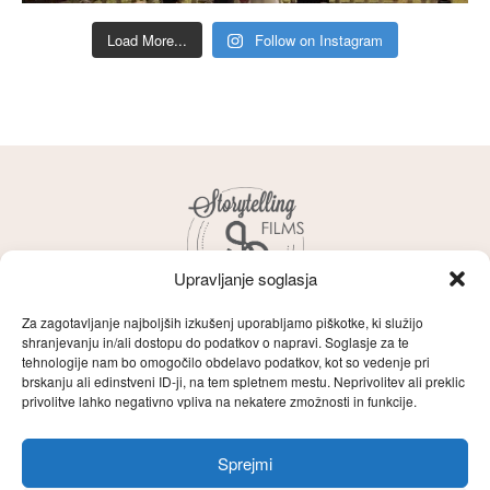
Load More...
Follow on Instagram
Upravljanje soglasja
Za zagotavljanje najboljših izkušenj uporabljamo piškotke, ki služijo
shranjevanju in/ali dostopu do podatkov o napravi. Soglasje za te
tehnologije nam bo omogočilo obdelavo podatkov, kot so vedenje pri
brskanju ali edinstveni ID-ji, na tem spletnem mestu. Neprivolitev ali preklic
Storytelling
O naju
Zgodbe
Films
privolitve lahko negativno vpliva na nekatere zmožnosti in funkcije.
Filozofija
Poročni filmi
Kontakt
Sprejmi
English