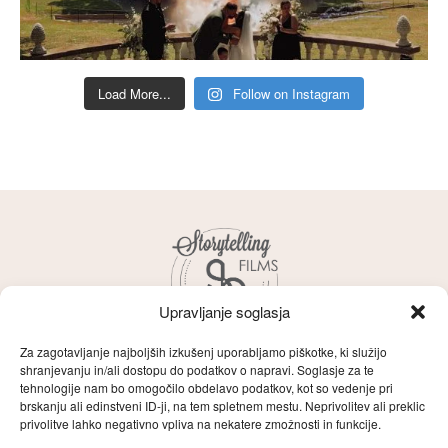
Load More...
Follow on Instagram
Upravljanje soglasja
Za zagotavljanje najboljših izkušenj uporabljamo piškotke, ki služijo
shranjevanju in/ali dostopu do podatkov o napravi. Soglasje za te
tehnologije nam bo omogočilo obdelavo podatkov, kot so vedenje pri
brskanju ali edinstveni ID-ji, na tem spletnem mestu. Neprivolitev ali preklic
Storytelling
O naju
Zgodbe
Films
privolitve lahko negativno vpliva na nekatere zmožnosti in funkcije.