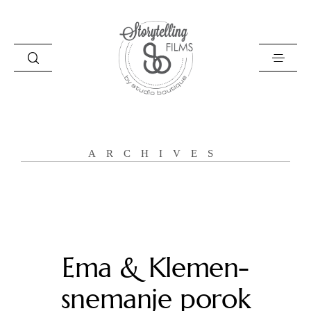
Storytelling Films
ARCHIVES
O naju
Zgodbe
Filozofija
Poročni filmi
Ema & Klemen-
Kontakt
snemanje porok
English